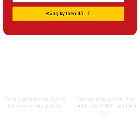
Đăng ký theo dõi
0983 492 716
MBW Academy
Tư vấn sản phẩm live chat hỗ
Khóa học cung cấp kiến thức
trợ nhanh và hiệu quả nhất
chi tiết về ERPNEXT bản tiếng
Việt