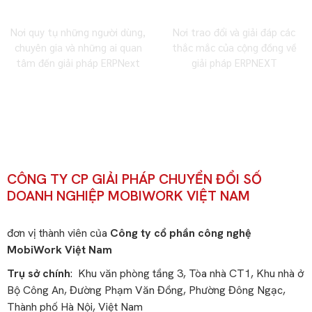
Cộng đồng Facebook
Cộng đồng Zalo
Nơi quy tụ những người dùng,
Nơi trao đổi và giải đáp các
chuyên gia và những ai quan
thắc mắc của cộng đồng về
tâm đến giải pháp ERPNext
giải pháp ERPNEXT
CÔNG TY CP GIẢI PHÁP CHUYỂN ĐỔI SỐ
DOANH NGHIỆP MOBIWORK VIỆT NAM
đơn vị thành viên của
Công ty cổ phần công nghệ
MobiWork Việt Nam
Trụ sở chính
: Khu văn phòng tầng 3, Tòa nhà CT1, Khu nhà ở
Bộ Công An, Đường Phạm Văn Đồng, Phường Đông Ngạc,
Thành phố Hà Nội, Việt Nam