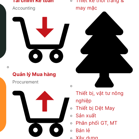
Thiết kế thời trang &
Tài chính Kế toán
may mặc
Accounting
Quản lý Mua hàng
Procurement
Thiết bị, vật tư nông
nghiệp
Thiết bị Dệt May
Sản xuất
Phân phối GT, MT
Bán lẻ
Xây dựng