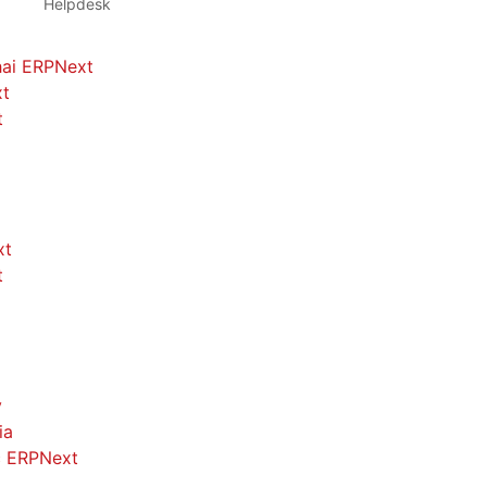
Helpdesk
hai ERPNext
xt
t
xt
t
y
ia
c ERPNext