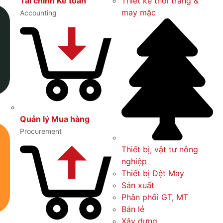
Thiết kế thời trang &
Tài chính Kế toán
may mặc
Accounting
Quản lý Mua hàng
Procurement
Thiết bị, vật tư nông
nghiệp
Thiết bị Dệt May
Sản xuất
Phân phối GT, MT
Bán lẻ
Xây dựng