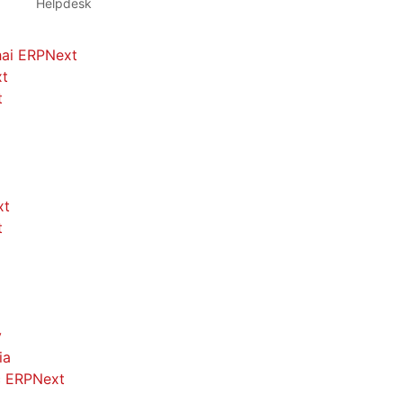
Helpdesk
hai ERPNext
xt
t
xt
t
y
ia
c ERPNext