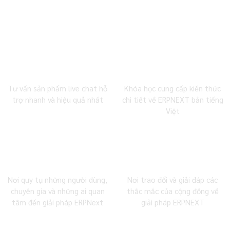
0983 492 716
MBW Academy
Tư vấn sản phẩm live chat hỗ
Khóa học cung cấp kiến thức
trợ nhanh và hiệu quả nhất
chi tiết về ERPNEXT bản tiếng
Việt
Cộng đồng Facebook
Cộng đồng Zalo
Nơi quy tụ những người dùng,
Nơi trao đổi và giải đáp các
chuyên gia và những ai quan
thắc mắc của cộng đồng về
tâm đến giải pháp ERPNext
giải pháp ERPNEXT