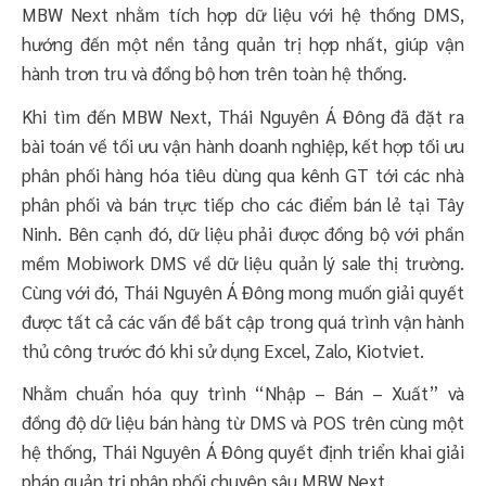
MBW Next nhằm tích hợp dữ liệu với hệ thống DMS,
hướng đến một nền tảng quản trị hợp nhất, giúp vận
hành trơn tru và đồng bộ hơn trên toàn hệ thống.
Khi tìm đến MBW Next, Thái Nguyên Á Đông đã đặt ra
bài toán về tối ưu vận hành doanh nghiệp, kết hợp tối ưu
phân phối hàng hóa tiêu dùng qua kênh GT tới các nhà
phân phối và bán trực tiếp cho các điểm bán lẻ tại Tây
Ninh. Bên cạnh đó, dữ liệu phải được đồng bộ với phần
mềm Mobiwork DMS về dữ liệu quản lý sale thị trường.
Cùng với đó, Thái Nguyên Á Đông mong muốn giải quyết
được tất cả các vấn đề bất cập trong quá trình vận hành
thủ công trước đó khi sử dụng Excel, Zalo, Kiotviet.
Nhằm chuẩn hóa quy trình “Nhập – Bán – Xuất” và
đồng độ dữ liệu bán hàng từ DMS và POS trên cùng một
hệ thống, Thái Nguyên Á Đông quyết định triển khai giải
pháp quản trị phân phối chuyên sâu MBW Next.