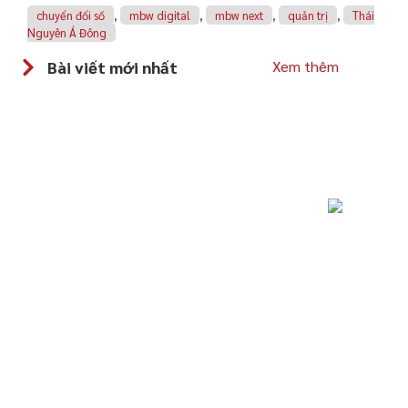
chuyển đổi số
,
mbw digital
,
mbw next
,
quản trị
,
Thái
Nguyên Á Đông
Bài viết mới nhất
Xem thêm