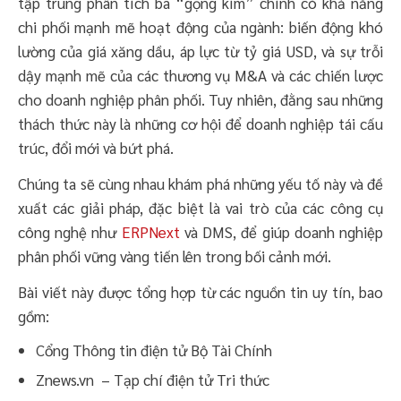
tập trung phân tích ba “gọng kìm” chính có khả năng
chi phối mạnh mẽ hoạt động của ngành: biến động khó
lường của giá xăng dầu, áp lực từ tỷ giá USD, và sự trỗi
dậy mạnh mẽ của các thương vụ M&A và các chiến lược
cho doanh nghiệp phân phối. Tuy nhiên, đằng sau những
thách thức này là những cơ hội để doanh nghiệp tái cấu
trúc, đổi mới và bứt phá.
Chúng ta sẽ cùng nhau khám phá những yếu tố này và đề
xuất các giải pháp, đặc biệt là vai trò của các công cụ
công nghệ như
ERPNext
và DMS, để giúp doanh nghiệp
phân phối vững vàng tiến lên trong bối cảnh mới.
Bài viết này được tổng hợp từ các nguồn tin uy tín, bao
gồm:
Cổng Thông tin điện tử Bộ Tài Chính
Znews.vn – Tạp chí điện tử Tri thức