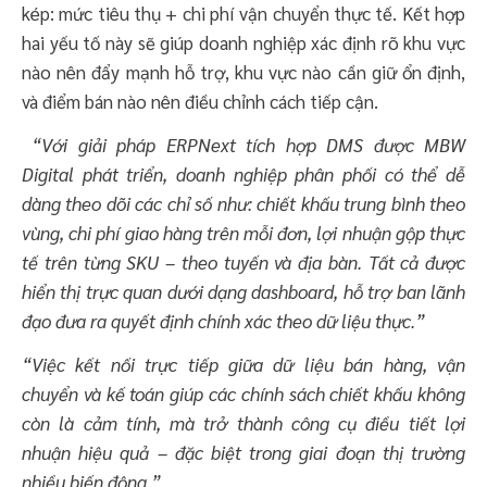
kép: mức tiêu thụ + chi phí vận chuyển thực tế. Kết hợp
hai yếu tố này sẽ giúp doanh nghiệp xác định rõ khu vực
nào nên đẩy mạnh hỗ trợ, khu vực nào cần giữ ổn định,
và điểm bán nào nên điều chỉnh cách tiếp cận.
“Với giải pháp ERPNext tích hợp DMS được MBW
Digital phát triển, doanh nghiệp phân phối có thể dễ
dàng theo dõi các chỉ số như: chiết khấu trung bình theo
vùng, chi phí giao hàng trên mỗi đơn, lợi nhuận gộp thực
tế trên từng SKU – theo tuyến và địa bàn. Tất cả được
hiển thị trực quan dưới dạng dashboard, hỗ trợ ban lãnh
đạo đưa ra quyết định chính xác theo dữ liệu thực.”
“Việc kết nối trực tiếp giữa dữ liệu bán hàng, vận
chuyển và kế toán giúp các chính sách chiết khấu không
còn là cảm tính, mà trở thành công cụ điều tiết lợi
nhuận hiệu quả – đặc biệt trong giai đoạn thị trường
nhiều biến động.”