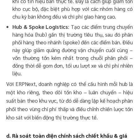
khi có tín hiệu bán thực tế. Đây là cách giúp giảm tồn
kho cục bộ, đặc biệt phù hợp với các nhóm hàng có
chu kỳ bán không đều và chi phí giao hàng cao.
Hub & Spoke Logistics
: Tạo các điểm trung chuyển
hàng hóa (hub) gần thị trường tiêu thụ, sau đó phân
phối hàng theo nhánh (spoke) đến các điểm bán. Điều
này giúp giảm quãng đường vận chuyển cuối cùng –
vốn thường tốn kém nhất trong chuỗi phân phối –
đồng thời dễ gom đơn, tối ưu lượt xe và chi phí nhiên
liệu.
Với ERPNext, doanh nghiệp có thể cấu hình mỗi hub là
một kho riêng, theo dõi tồn kho – luân chuyển – hiệu
suất bán theo khu vực, từ đó dễ dàng lập kế hoạch phân
phối theo vùng chi phí thấp và điều chỉnh chiến lược tồn
kho sát với biến động thị trường thực tế.
d. Rà soát toàn diện chính sách chiết khấu & giá