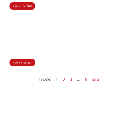
Kiến thức ERP
Kiến thức ERP
Trước
1
2
3
…
5
Sau
0983 492 716
MBW Academy