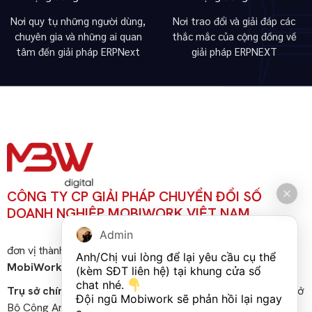
Nơi quy tụ những người dùng,
Nơi trao đổi và giải đáp các
chuyên gia và những ai quan
thắc mắc của cộng đồng về
tâm đến giải pháp ERPNext
giải pháp ERPNEXT
CÔNG TY CP GIẢI PHÁP CHUYỂN ĐỔI SỐ
DOANH NGHIỆP MOBIWORK VIỆT NAM
Admin
đơn vị thành viên của
Công ty cổ phần công nghệ
Anh/Chị vui lòng để lại yêu cầu cụ thể 
MobiWork Việt Nam
(kèm SĐT liên hệ) tại khung cửa sổ 
chat nhé. 
Trụ sở chính
: Khu văn phòng tầng 3, Tòa nhà CT1, Khu nhà ở
Đội ngũ Mobiwork sẽ phản hồi lại ngay 
Bộ Công An, Đường Phạm Văn Đồng, Phường Đông Ngạc,