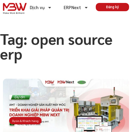
Dịch vụ
ERPNext
Đăng ký
Tag: open source
erp
Dự án & Khách hàng