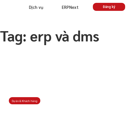
Dịch vụ
ERPNext
Đăng ký
Tag: erp và dms
Dự án & Khách hàng