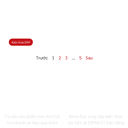
Kiến thức ERP
Trước
1
2
3
…
5
Sau
0983 492 716
MBW Academy
Tư vấn sản phẩm live chat hỗ
Khóa học cung cấp kiến thức
trợ nhanh và hiệu quả nhất
chi tiết về ERPNEXT bản tiếng