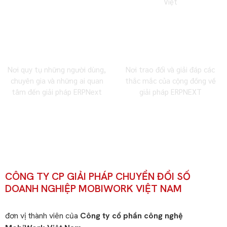
Việt
Cộng đồng Facebook
Cộng đồng Zalo
Nơi quy tụ những người dùng,
Nơi trao đổi và giải đáp các
chuyên gia và những ai quan
thắc mắc của cộng đồng về
tâm đến giải pháp ERPNext
giải pháp ERPNEXT
CÔNG TY CP GIẢI PHÁP CHUYỂN ĐỔI SỐ
DOANH NGHIỆP MOBIWORK VIỆT NAM
đơn vị thành viên của
Công ty cổ phần công nghệ