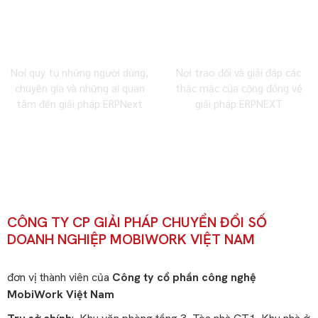
Cộng đồng Facebook
Cộng đồng Zalo
Nơi quy tụ những người dùng,
Nơi trao đổi và giải đáp các
chuyên gia và những ai quan
thắc mắc của cộng đồng về
tâm đến giải pháp ERPNext
giải pháp ERPNEXT
CÔNG TY CP GIẢI PHÁP CHUYỂN ĐỔI SỐ
DOANH NGHIỆP MOBIWORK VIỆT NAM
đơn vị thành viên của
Công ty cổ phần công nghệ
MobiWork Việt Nam