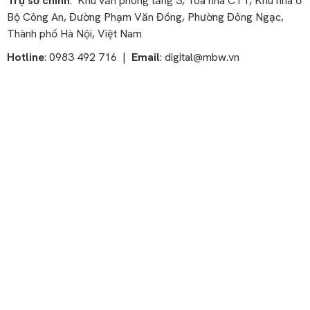
Trụ sở chính
: Khu văn phòng tầng 3, Tòa nhà CT1, Khu nhà ở
Bộ Công An, Đường Phạm Văn Đồng, Phường Đông Ngạc,
Thành phố Hà Nội, Việt Nam
Hotline
: 0983 492 716 |
Email
:
digital@mbw.vn