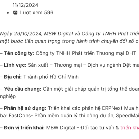
11/12/2024
Lượt xem
596
Ngày 29/10/2024, MBW Digital và Công ty TNHH Phát triể
một bước tiến quan trọng trong hành trình chuyển đổi số c
–
Tên công ty:
Công ty TNHH Phát triển Thương mại DHT
–
Lĩnh vực:
Sản xuất – Thương mại – Dịch vụ ngành Dệt m
–
Địa chỉ:
Thành phố Hồ Chí Minh
–
Yêu cầu chung:
Cần một giải pháp quản trị tổng thể doanh
nghiệp
–
Phân hệ sử dụng:
Triển khai các phân hệ ERPNext Mua h
ba: FastCons- Phần mềm quản lý thi công dự án, SpeedMai
–
Đơn vị triển khai:
MBW Digital – Đối tác tư vấn &
triển k