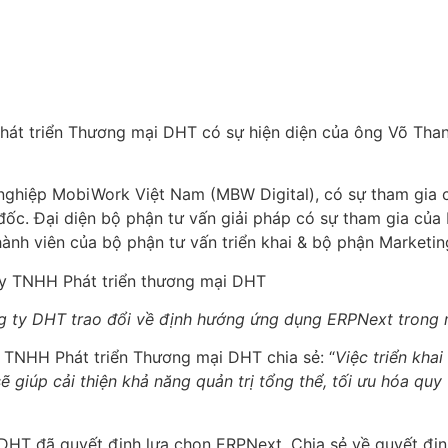
hát triển Thương mại DHT có sự hiện diện của ông Võ Tha
nghiệp MobiWork Việt Nam (MBW Digital), có sự tham gia 
ốc. Đại diện bộ phận tư vấn giải pháp có sự tham gia của
ành viên của bộ phận tư vấn triển khai & bộ phận Marketin
 ty DHT trao đổi về định hướng ứng dụng ERPNext trong 
y TNHH Phát triển Thương mại DHT chia sẻ: “
Việc triển kha
 giúp cải thiện khả năng quản trị tổng thể, tối ưu hóa quy
 DHT đã quyết định lựa chọn ERPNext. Chia sẻ về quyết địn