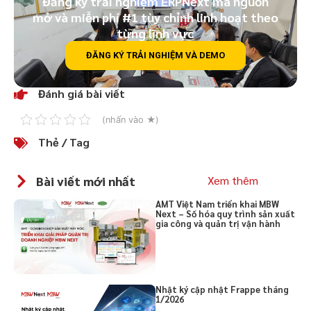
Đăng ký trải nghiệm ERPNext mã nguồn
mở và miễn phí #1 tùy chỉnh linh hoạt theo
từng lĩnh vực
ĐĂNG KÝ TRẢI NGHIỆM VÀ DEMO
Đánh giá bài viết
(nhấn vào ★)
Thẻ / Tag
Bài viết mới nhất
Xem thêm
AMT Việt Nam triển khai MBW
Next – Số hóa quy trình sản xuất
gia công và quản trị vận hành
Nhật ký cập nhật Frappe tháng
1/2026