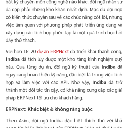
bất kỳ chuyên môn công nghệ nào khác, đội ngũ nhân sự
đã gặp phải những khó khăn nhất định. Mặc dù đội ngũ
có kiến thức chuyên sâu về các chức năng cốt lõi, nhưng
việc làm quen với phương pháp phát triển ứng dụng và
xây dựng các tích hợp phức tạp là một quá trình học hỏi
đầy thử thách.
Với hơn 18-20
dự án ERPNext
đã triển khai thành công,
Indiba
đã tích lũy được một kho tàng kinh nghiệm quý
báu. Qua từng dự án, đội ngũ kỹ thuật của
Indiba
đã
ngày càng hoàn thiện kỹ năng, đặc biệt là trong việc tích
hợp và làm việc với các API. Nhờ vậy,
Indiba
đã trở
thành một đối tác tin cậy, có khả năng cung cấp các giải
pháp ERPNext tối ưu cho khách hàng.
ERPNext: Khác biệt & không ràng buộc
Theo Asim, đội ngũ Indiba đặc biệt thích thú với khả
năng tùy biến linh hoạt của ERPNext. Việc có thể tự do